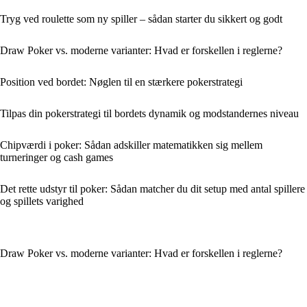
Tryg ved roulette som ny spiller – sådan starter du sikkert og godt
Draw Poker vs. moderne varianter: Hvad er forskellen i reglerne?
Position ved bordet: Nøglen til en stærkere pokerstrategi
Tilpas din pokerstrategi til bordets dynamik og modstandernes niveau
Chipværdi i poker: Sådan adskiller matematikken sig mellem
turneringer og cash games
Det rette udstyr til poker: Sådan matcher du dit setup med antal spillere
og spillets varighed
Draw Poker vs. moderne varianter: Hvad er forskellen i reglerne?