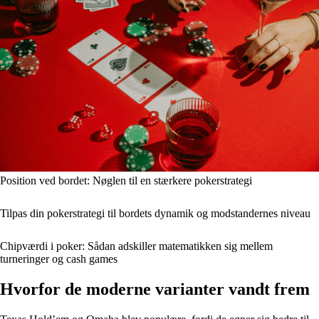
Position ved bordet: Nøglen til en stærkere pokerstrategi
Tilpas din pokerstrategi til bordets dynamik og modstandernes niveau
Chipværdi i poker: Sådan adskiller matematikken sig mellem
turneringer og cash games
Hvorfor de moderne varianter vandt frem