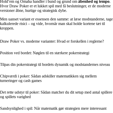
Hold’em og Omaha handler i bund og grund om
åbenhed og tempo
.
Hvor Draw Poker er et lukket spil med få beslutninger, er de moderne
versioner åbne, hurtige og strategisk dybe.
Men uanset variant er essensen den samme: at læse modstanderne, tage
kalkulerede risici – og vide, hvornår man skal holde kortene tæt til
kroppen.
Draw Poker vs. moderne varianter: Hvad er forskellen i reglerne?
Position ved bordet: Nøglen til en stærkere pokerstrategi
Tilpas din pokerstrategi til bordets dynamik og modstandernes niveau
Chipværdi i poker: Sådan adskiller matematikken sig mellem
turneringer og cash games
Det rette udstyr til poker: Sådan matcher du dit setup med antal spillere
og spillets varighed
Sandsynlighed i spil: Når matematik gør strategien mere interessant