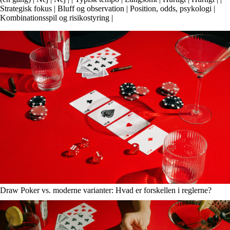
Strategisk fokus | Bluff og observation | Position, odds, psykologi |
Kombinationsspil og risikostyring |
Draw Poker vs. moderne varianter: Hvad er forskellen i reglerne?