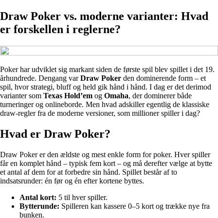
Draw Poker vs. moderne varianter: Hvad
er forskellen i reglerne?
Poker har udviklet sig markant siden de første spil blev spillet i det 19.
århundrede. Dengang var
Draw Poker
den dominerende form – et
spil, hvor strategi, bluff og held gik hånd i hånd. I dag er det derimod
varianter som
Texas Hold’em
og
Omaha
, der dominerer både
turneringer og onlineborde. Men hvad adskiller egentlig de klassiske
draw-regler fra de moderne versioner, som millioner spiller i dag?
Hvad er Draw Poker?
Draw Poker er den ældste og mest enkle form for poker. Hver spiller
får en komplet hånd – typisk fem kort – og må derefter vælge at bytte
et antal af dem for at forbedre sin hånd. Spillet består af to
indsatsrunder: én før og én efter kortene byttes.
Antal kort:
5 til hver spiller.
Bytterunde:
Spilleren kan kassere 0–5 kort og trække nye fra
bunken.