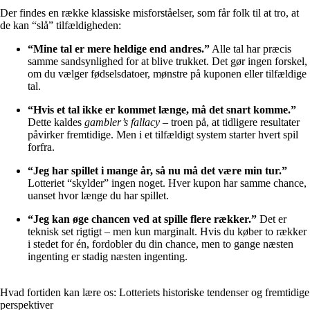
Der findes en række klassiske misforståelser, som får folk til at tro, at
de kan “slå” tilfældigheden:
“Mine tal er mere heldige end andres.”
Alle tal har præcis
samme sandsynlighed for at blive trukket. Det gør ingen forskel,
om du vælger fødselsdatoer, mønstre på kuponen eller tilfældige
tal.
“Hvis et tal ikke er kommet længe, må det snart komme.”
Dette kaldes
gambler’s fallacy
– troen på, at tidligere resultater
påvirker fremtidige. Men i et tilfældigt system starter hvert spil
forfra.
“Jeg har spillet i mange år, så nu må det være min tur.”
Lotteriet “skylder” ingen noget. Hver kupon har samme chance,
uanset hvor længe du har spillet.
“Jeg kan øge chancen ved at spille flere rækker.”
Det er
teknisk set rigtigt – men kun marginalt. Hvis du køber to rækker
i stedet for én, fordobler du din chance, men to gange næsten
ingenting er stadig næsten ingenting.
Hvad fortiden kan lære os: Lotteriets historiske tendenser og fremtidige
perspektiver