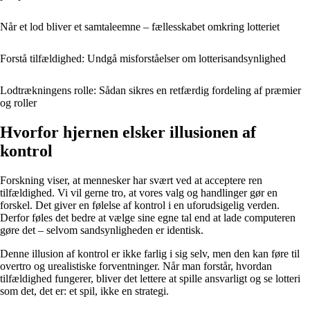
Når et lod bliver et samtaleemne – fællesskabet omkring lotteriet
Forstå tilfældighed: Undgå misforståelser om lotterisandsynlighed
Lodtrækningens rolle: Sådan sikres en retfærdig fordeling af præmier
og roller
Hvorfor hjernen elsker illusionen af
kontrol
Forskning viser, at mennesker har svært ved at acceptere ren
tilfældighed. Vi vil gerne tro, at vores valg og handlinger gør en
forskel. Det giver en følelse af kontrol i en uforudsigelig verden.
Derfor føles det bedre at vælge sine egne tal end at lade computeren
gøre det – selvom sandsynligheden er identisk.
Denne illusion af kontrol er ikke farlig i sig selv, men den kan føre til
overtro og urealistiske forventninger. Når man forstår, hvordan
tilfældighed fungerer, bliver det lettere at spille ansvarligt og se lotteri
som det, det er: et spil, ikke en strategi.