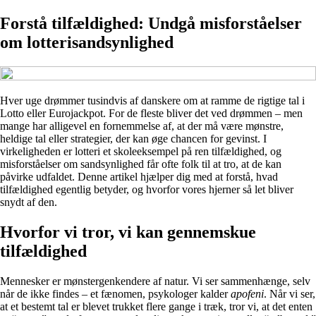
Forstå tilfældighed: Undgå misforståelser
om lotterisandsynlighed
Hver uge drømmer tusindvis af danskere om at ramme de rigtige tal i
Lotto eller Eurojackpot. For de fleste bliver det ved drømmen – men
mange har alligevel en fornemmelse af, at der må være mønstre,
heldige tal eller strategier, der kan øge chancen for gevinst. I
virkeligheden er lotteri et skoleeksempel på ren tilfældighed, og
misforståelser om sandsynlighed får ofte folk til at tro, at de kan
påvirke udfaldet. Denne artikel hjælper dig med at forstå, hvad
tilfældighed egentlig betyder, og hvorfor vores hjerner så let bliver
snydt af den.
Hvorfor vi tror, vi kan gennemskue
tilfældighed
Mennesker er mønstergenkendere af natur. Vi ser sammenhænge, selv
når de ikke findes – et fænomen, psykologer kalder
apofeni
. Når vi ser,
at et bestemt tal er blevet trukket flere gange i træk, tror vi, at det enten