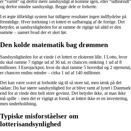
er “varmt” og derfor mere sandsynligt at komme igen, eller “udbrændt”
og derfor mindre sandsynligt. Begge dele er forkerte.
I et ægte tilfældigt system har tidligere resultater ingen indflydelse på
fremtidige. Hver trækning i et lotteri er uafhængig af de forrige. Det
betyder, at sandsynligheden for at ramme de rigtige tal altid er den
samme – uanset hvad der er sket før.
Den kolde matematik bag drømmen
Sandsynligheden for at vinde i et lotteri er ekstremt lille. I Lotto, hvor
du skal ramme 7 rigtige ud af 36 tal, er chancen omkring 1 ud af 8
millioner. I Eurojackpot, hvor du skal ramme 5 hovedtal og 2 stjernetal,
er chancen endnu mindre – cirka 1 ud af 140 millioner.
Det kan være svært at forholde sig til så store tal, men tænk på det
sådan: Du har større sandsynlighed for at blive ramt af lynet i Danmark
end for at vinde den helt store gevinst. Det betyder ikke, at man ikke
må spille – men det er vigtigt at forstå, at lotteri ikke er en investering,
men underholdning.
Typiske misforståelser om
lotterisandsynlighed