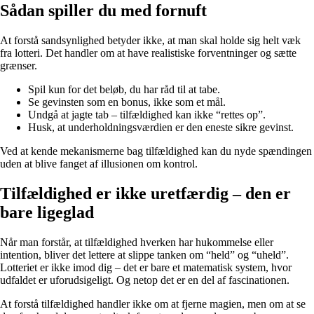
Sådan spiller du med fornuft
At forstå sandsynlighed betyder ikke, at man skal holde sig helt væk
fra lotteri. Det handler om at have realistiske forventninger og sætte
grænser.
Spil kun for det beløb, du har råd til at tabe.
Se gevinsten som en bonus, ikke som et mål.
Undgå at jagte tab – tilfældighed kan ikke “rettes op”.
Husk, at underholdningsværdien er den eneste sikre gevinst.
Ved at kende mekanismerne bag tilfældighed kan du nyde spændingen
uden at blive fanget af illusionen om kontrol.
Tilfældighed er ikke uretfærdig – den er
bare ligeglad
Når man forstår, at tilfældighed hverken har hukommelse eller
intention, bliver det lettere at slippe tanken om “held” og “uheld”.
Lotteriet er ikke imod dig – det er bare et matematisk system, hvor
udfaldet er uforudsigeligt. Og netop det er en del af fascinationen.
At forstå tilfældighed handler ikke om at fjerne magien, men om at se